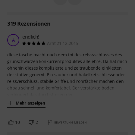
319
Rezensionen
endlich!
A
Arnt 21.12.2015
diese tasche macht nach dem tot des reissvschlusses des
grünschwarzen konkurrenzproduktes alle ehre. Da hat mich
ohnehin dieses komplizierte und zeitraubende einkletten
der stative genervt. Ein sauber und hakelfrei schliessender
reissverschluss, stabile Griffe und rohrfächer machen den
abbau schnell und komfortabel. Der verstärkte boden
verhindert das durchstossen der
Mehr anzeigen
10
2
BEWERTUNG MELDEN