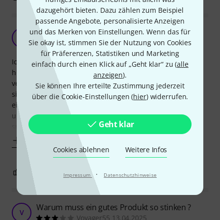
dazugehört bieten. Dazu zählen zum Beispiel
passende Angebote, personalisierte Anzeigen
Sehr angenehmer Begleiter
und das Merken von Einstellungen. Wenn das für
HA
Sie okay ist, stimmen Sie der Nutzung von Cookies
Holger aus E. 14.02.2022
für Präferenzen, Statistiken und Marketing
Ich hatte schon einige Taschen für Mikrofonständer. Diese
einfach durch einen Klick auf „Geht klar“ zu (
alle
hier ist aber wirklich super! Und nicht nut superstabil
anzeigen
).
verarbeitet, sondern auch super im Handling. Die Griffe
Sie können Ihre erteilte Zustimmung jederzeit
sind weich gepolstert, so dass sie nicht in die Finger
über die Cookie-Einstellungen (
hier
) widerrufen.
einschneiden. Der Reißverschluss ist super leichtgängig
und lässt sich leicht öffnen und schließen. Der Boden ist
Geht klar
superstabil und doppelt
Mehr anzeigen
Cookies ablehnen
Weitere Infos
0
0
BEWERTUNG MELDEN
·
Impressum
Datenschutzhinweise
Warum muss ein gutes Produkt so stinken ?
V
Voyager55 13.04.2025