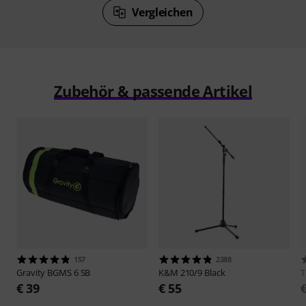
Vergleichen
Zubehör & passende Artikel
157
2388
Gravity
BGMS 6 SB
K&M
210/9 Black
€ 39
€ 55