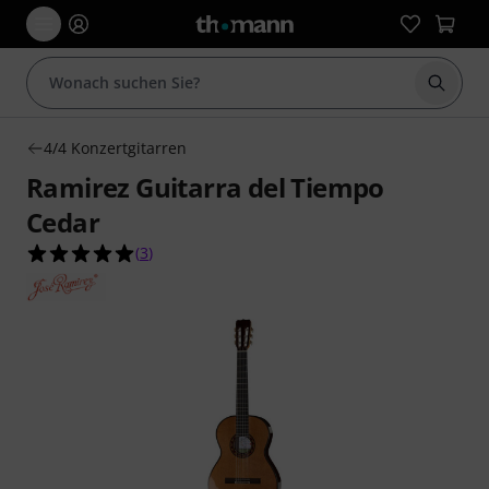
Suche 
4/4 Konzertgitarren
Ramirez Guitarra del Tiempo
Cedar
5.0 von 5 Sternen aus 3 Kundenbewertungen
(
3
)