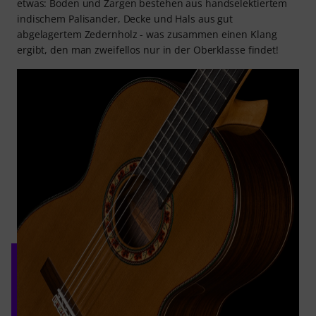
etwas: Boden und Zargen bestehen aus handselektiertem
indischem Palisander, Decke und Hals aus gut
abgelagertem Zedernholz - was zusammen einen Klang
ergibt, den man zweifellos nur in der Oberklasse findet!