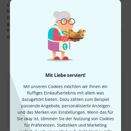
dieses edle Instrument genauso wie ein ausgesprochen
kräftiges Sustain und eine hervorragende Bespielbarkeit.
Die Guitarra del Tiempo Cedar empfiehlt sich von daher
ganz klar als eine Akustikgitarre für Profis, die in puncto
Klang und Performance auf nichts verzichten möchten und
obendrein noch Wert auf eine attraktive Optik legen.
Zubehör & passende Artikel
Mit Liebe serviert!
Mit unseren Cookies möchten wir Ihnen ein
fluffiges Einkaufserlebnis mit allem was
dazugehört bieten. Dazu zählen zum Beispiel
passende Angebote, personalisierte Anzeigen
und das Merken von Einstellungen. Wenn das für
Sie okay ist, stimmen Sie der Nutzung von Cookies
für Präferenzen, Statistiken und Marketing