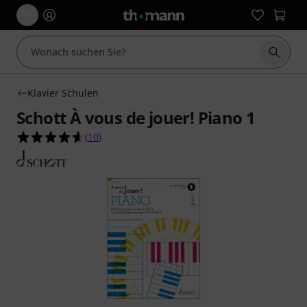
Suche 
Klavier Schulen
Schott À vous de jouer! Piano 1
4.6 von 5 Sternen aus 10 Kundenbewertungen
(
10
)