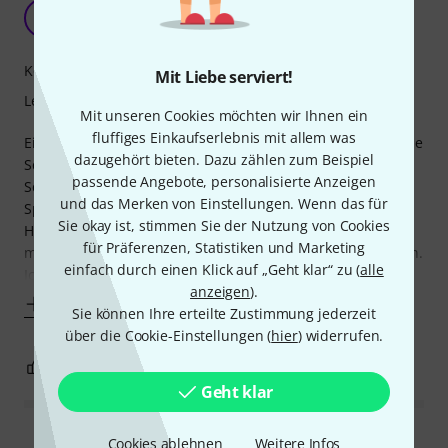
Zu empfehlen!
S
S.Saito 23.01.2020
Kompetenz
Mit Liebe serviert!
Lernfaktor
Mit unseren Cookies möchten wir Ihnen ein
fluffiges Einkaufserlebnis mit allem was
Eine Klavierschule, speziell für jugendliche und erwachsene
dazugehört bieten. Dazu zählen zum Beispiel
Schüler geschrieben. Dieses Buch hier ist an französische
passende Angebote, personalisierte Anzeigen
Schüler gerichtet, da sämtliche Texte in französischer
und das Merken von Einstellungen. Wenn das für
Sprache geschrieben sind. Es ist aber die exakte
Sie okay ist, stimmen Sie der Nutzung von Cookies
Herausgabe der deutschen Klavierschule " Klavier spielen-
für Präferenzen, Statistiken und Marketing
mein schönstes Hobby", Band 1 von Hans-Günter Heumann.
einfach durch einen Klick auf „Geht klar“ zu (
alle
Ich verwende diese Schule sehr
anzeigen
).
Mehr anzeigen
Sie können Ihre erteilte Zustimmung jederzeit
über die Cookie-Einstellungen (
hier
) widerrufen.
0
0
BEWERTUNG MELDEN
Geht klar
Cookies ablehnen
Weitere Infos
Alle Bewertungen lesen