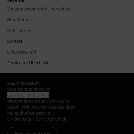
Service
Versandkosten und Lieferzeiten
Hilfe-Center
Gutscheine
Kontakt
Ladengeschäft
Service im Überblick
AGB
/
Impressum
Datenschutzhinweise
Cookie-Einstellungen
Widerrufsrecht für Verbraucher
Bestellvorgang/Vertragsabschluss
Mängelhaftungsrecht
Erklärung zur Barrierefreiheit
Vertrag widerrufen