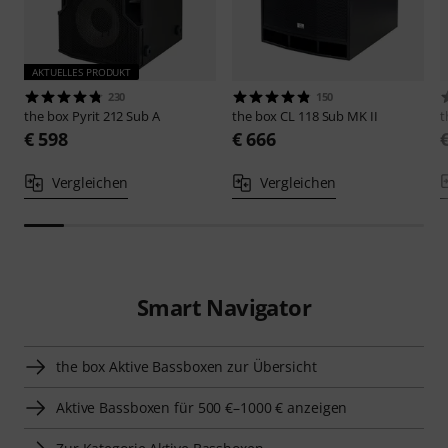
AKTUELLES PRODUKT
230
150
the box
Pyrit 212 Sub A
the box
CL 118 Sub MK II
t
€ 598
€ 666
Vergleichen
Vergleichen
Smart Navigator
the box Aktive Bassboxen zur Übersicht
Aktive Bassboxen für 500 €–1000 € anzeigen