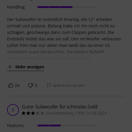
Handling
Der Subwoofer ist ordentlich knackig, die 12" arbeiten
schnell und präzise. Bislang habe ich ihn noch nicht zu
schlagen, geschweige denn zum Clippen gebracht. Die
Endstufe leistet das was sie soll. Den im Woofer verbauten
Lüfter hört man nur wenn man weiß das da einer ist,
ansonsten quasi Geräuschlos. Die beiden Aufstell
Möglichkeiten finde ich sehr gut, da sie viel
Mehr anzeigen
24
3
BEWERTUNG MELDEN
Guter Subwoofer für schmales Geld
S
Soundmonkey_1990 14.09.2023
Features