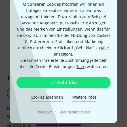
Mit unseren Cookies möchten wir Ihnen ein
Das Gerät ist schwer, und die Position des Griffs kann den
Transport erschweren, weshalb einige Benutzer Rollen
fluffiges Einkaufserlebnis mit allem was
empfehlen.
dazugehört bieten. Dazu zählen zum Beispiel
passende Angebote, personalisierte Anzeigen
Die Lackierung ist nicht sehr haltbar und kann leicht abplatzen
und das Merken von Einstellungen. Wenn das für
oder zerkratzen, was die Ästhetik im Laufe der Zeit
beeinträchtigt.
Sie okay ist, stimmen Sie der Nutzung von Cookies
für Präferenzen, Statistiken und Marketing
Ist diese Zusammenfassung hilfreich?
einfach durch einen Klick auf „Geht klar“ zu (
alle
Markieren Sie diese Zusammenfassung
Markieren Sie diese Zusammen
anzeigen
).
Sie können Ihre erteilte Zustimmung jederzeit
über die Cookie-Einstellungen (
hier
) widerrufen.
175
Rezensionen
Geht klar
Sehr guter Subwoofer, drückt, klingt, wiegt.
G
gis_cs 21.12.2014
Cookies ablehnen
Weitere Infos
Features
·
Impressum
Datenschutzhinweise
Sound
Verarbeitung