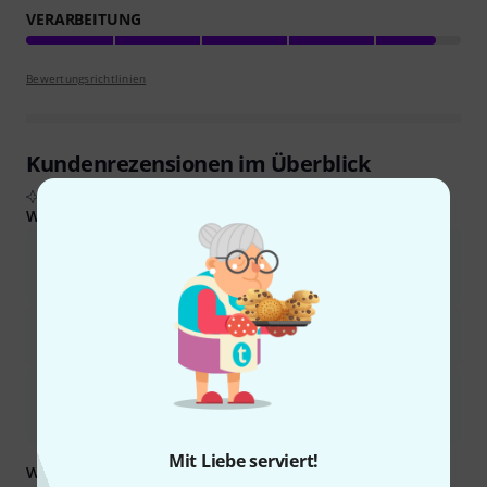
VERARBEITUNG
Bewertungsrichtlinien
Kundenrezensionen im Überblick
Aus echten Käuferbewertungen, zusammengefasst durch KI
Was Käufern gefiel:
Der Subwoofer liefert einen kraftvollen und klaren Bass, der die
Erwartungen hinsichtlich seiner Größe und seines Preises oft
übertrifft.
Es bietet ein ausgezeichnetes Preis-Leistungs-Verhältnis und ist
in seiner Leistung mit teureren Alternativen vergleichbar.
Die Klangqualität ist beeindruckend und bietet einen tiefen und
druckvollen Bass, der sich für verschiedene Musikgenres und
Anlässe eignet.
Mit Liebe serviert!
Was Sie außerdem wissen sollten: