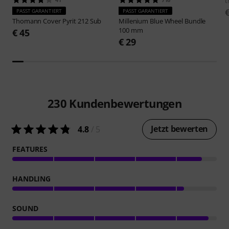
t
PASST GARANTIERT
PASST GARANTIERT
Thomann
Cover Pyrit 212 Sub
Millenium
Blue Wheel Bundle
100 mm
€ 45
€ 29
230
Kundenbewertungen
Jetzt bewerten
4.8
/ 5
FEATURES
HANDLING
SOUND