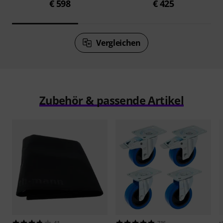
€ 598
€ 425
Vergleichen
Zubehör & passende Artikel
41
716