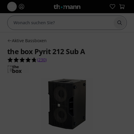
Suche 
Aktive Bassboxen
the box Pyrit 212 Sub A
4.8 von 5 Sternen aus 230 Kundenbewertungen
(
230
)