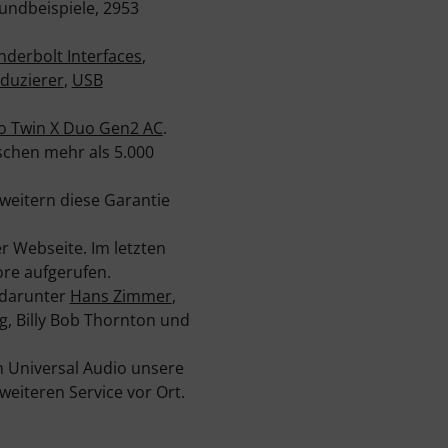
undbeispiele, 2953
derbolt Interfaces
,
eduzierer
,
USB
lo Twin X Duo Gen2 AC
.
schen mehr als 5.000
rweitern diese Garantie
r Webseite. Im letzten
re aufgerufen.
 darunter
Hans Zimmer
,
ing, Billy Bob Thornton und
 Universal Audio unsere
eiteren Service vor Ort.