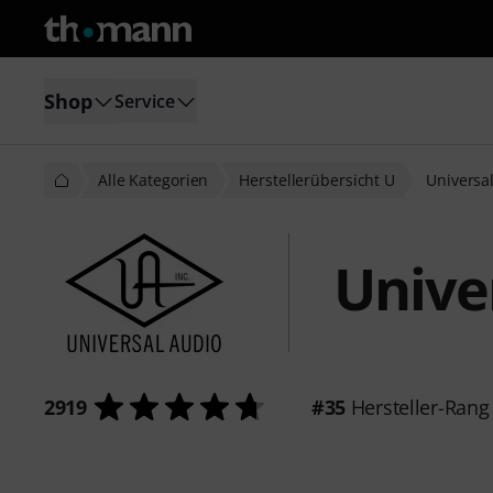
Shop
Service
Alle Kategorien
Herstellerübersicht U
Universa
Unive
2919
#35
Hersteller-Rang