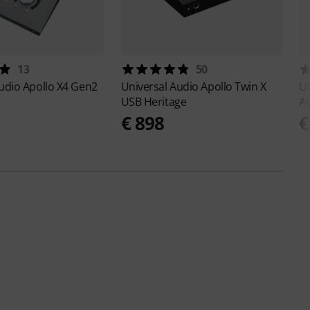
13
50
Audio
Apollo X4 Gen2
Universal Audio
Apollo Twin X
Un
USB Heritage
A
0
€ 898
€