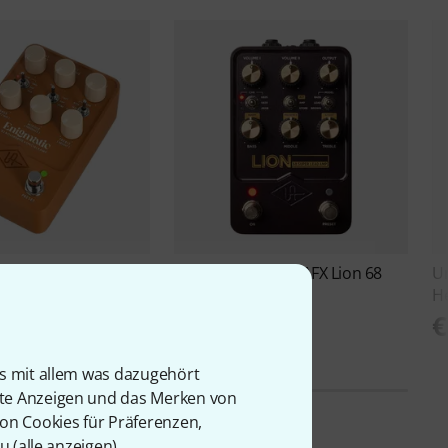
Audio
UAFX Enigmatic
Universal Audio
UAFX Lion 68
Un
tock
Super Lea B-Stock
He
€ 333
€
is mit allem was dazugehört
rte Anzeigen und das Merken von
von Cookies für Präferenzen,
u (
alle anzeigen
).