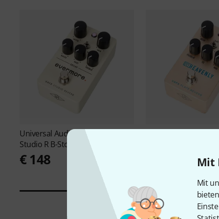
Universal Audio
UAFX Evermore
Universal Audio
UAFX
Studio R B-Stock
Plate Re B-Stock
€ 148
€ 148
Mit 
Mit un
biete
Einste
Statis