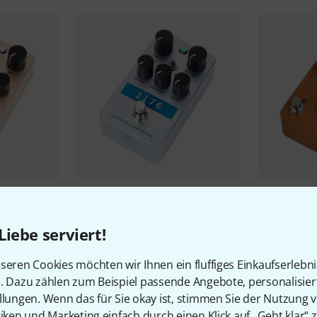
 Heavenly
Universal Audio
UAFX 1176
Universal 
Studio Compr B-Stock
'82 Ove B-S
€ 148
€ 333
Liebe serviert!
seren Cookies möchten wir Ihnen ein fluffiges Einkaufserlebn
n. Dazu zählen zum Beispiel passende Angebote, personalisie
llungen. Wenn das für Sie okay ist, stimmen Sie der Nutzung 
tiken und Marketing einfach durch einen Klick auf „Geht klar“ z