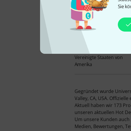
Sie kö
FIRMENSTANDORT
Vereinigte Staaten von
Amerika
Gegründet wurde Universal
Valley, CA, USA. Offiziell
Aktuell haben wir 173 Pr
unseren aktuellen Hot Dea
Um unsere Kunden auch üb
Medien, Bewertungen, Tes