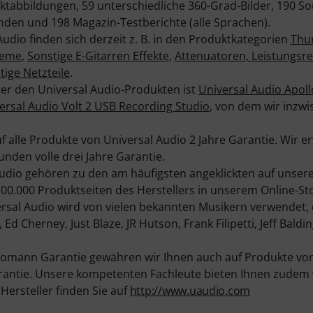
ktabbildungen, 59 unterschiedliche 360-Grad-Bilder, 190 So
en und 198 Magazin-Testberichte (alle Sprachen).
Audio finden sich derzeit z. B. in den Produktkategorien
Thun
teme
,
Sonstige E-Gitarren Effekte
,
Attenuatoren, Leistungsr
tige Netzteile
.
ter den Universal Audio-Produkten ist
Universal Audio Apol
ersal Audio Volt 2 USB Recording Studio
, von dem wir inzwi
f alle Produkte von Universal Audio 2 Jahre Garantie. Wir e
den volle drei Jahre Garantie.
udio gehören zu den am häufigsten angeklickten auf unsere
0.000 Produktseiten des Herstellers in unserem Online-Sto
rsal Audio wird von vielen bekannten Musikern verwendet,
 Ed Cherney, Just Blaze, JR Hutson, Frank Filipetti, Jeff Bald
homann Garantie gewähren wir Ihnen auch auf Produkte von
antie. Unsere kompetenten Fachleute bieten Ihnen zudem w
ersteller finden Sie auf
http://www.uaudio.com