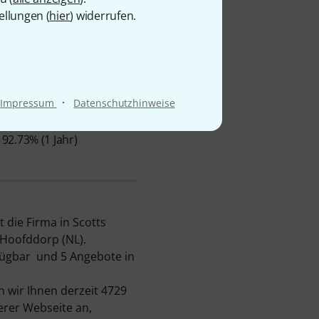
ellungen (
hier
) widerrufen.
·
Impressum
Datenschutzhinweise
Ø VERFÜGBARKEIT
92.73% (1 Jahr)
 die Firma in Scotts
n Hoofddorp (NL).
fügbar und 5 Angebote in
 wir Ihnen derzeit 4729
erer Webseite an,