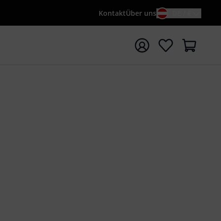
Kontakt
Über uns
DE / €
e mit Suchwort {searchTerm} starten