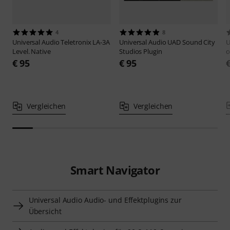
4
8
Universal Audio
Teletronix LA-3A
Universal Audio
UAD Sound City
U
Level. Native
Studios Plugin
o
€ 95
€ 95
Vergleichen
Vergleichen
Smart Navigator
Universal Audio Audio- und Effektplugins zur
Übersicht