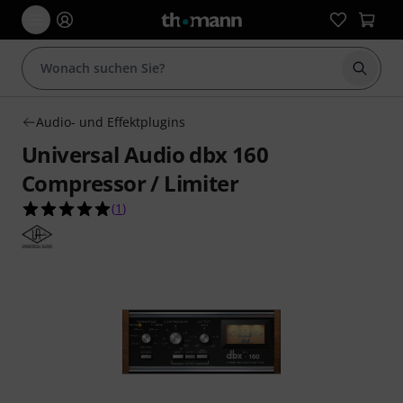
Suche 
Audio- und Effektplugins
Universal Audio dbx 160
Compressor / Limiter
5.0 von 5 Sternen aus 1 Kundenbewertungen
(
1
)