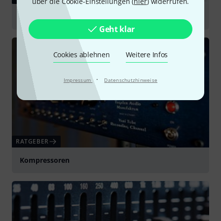
über die Cookie-Einstellungen (
hier
) widerrufen.
Lizenzierung- und Installationanleitung
Geht klar
Cookies ablehnen
Weitere Infos
·
Impressum
Datenschutzhinweise
RATGEBER
Kompressoren