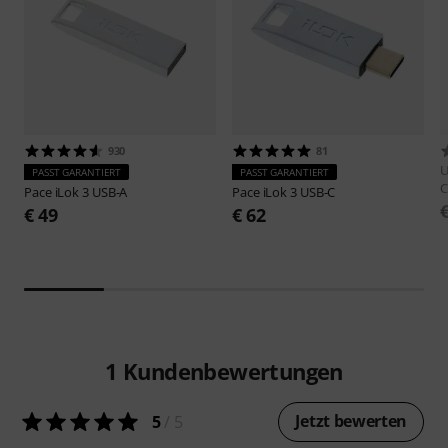
930
81
U
PASST GARANTIERT
PASST GARANTIERT
C
Pace
iLok 3 USB-A
Pace
iLok 3 USB-C
€ 49
€ 62
1
Kundenbewertungen
Jetzt bewerten
5
/ 5