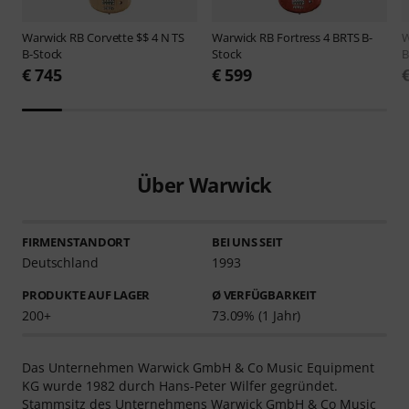
Warwick
RB Corvette $$ 4 N TS
Warwick
RB Fortress 4 BRTS B-
W
B-Stock
Stock
B
€ 745
€ 599
Über Warwick
FIRMENSTANDORT
BEI UNS SEIT
Deutschland
1993
PRODUKTE AUF LAGER
Ø VERFÜGBARKEIT
200+
73.09% (1 Jahr)
Das Unternehmen Warwick GmbH & Co Music Equipment
KG wurde 1982 durch Hans-Peter Wilfer gegründet.
Stammsitz des Unternehmens Warwick GmbH & Co Music