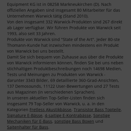
Equipment KG ist in 08258 Markneukirchen (D). Nach
offiziellen Angaben sind insgesamt 80 Mitarbeiter für das
Unternehmen Warwick tätig (Stand 2010).
Von den insgesamt 332 Warwick-Produkten sind 267 direkt
ab Lager verfügbar. Wir führen Produkte von Warwick seit
1993, also seit 33 Jahren.
Produkte von Warwick sind "State of the Art". Jeder 80-ste
Thomann-Kunde hat inzwischen mindestens ein Produkt
von Warwick bei uns bestellt.
Damit Sie sich bequem von Zuhause aus über die Produkte
von Warwick informieren können, finden Sie bei uns neben
stichhaltigen Produktbeschreibungen noch 14698 Medien,
Tests und Meinungen zu Produkten von Warwick -
darunter 3343 Bilder, 69 detaillierte 360-Grad-Ansichten,
137 Demosounds, 11122 User-Bewertungen und 27 Tests
aus Magazinen (in verschiedenen Sprachen).
In unseren aktuellen Top-Seller-Listen finden sich
insgesamt 79 Top-Seller von Warwick, u. a. in den
Kategorien
Fretless Akustikbässe
,
Transistor Bass Topteile
,
Signature E-Bässe
,
4-saitige E-Kontrabässe
,
Sonstige
Mechaniken für E-Bass
,
sonstige Bass Boxen
und
Saitenhalter für Bass
.