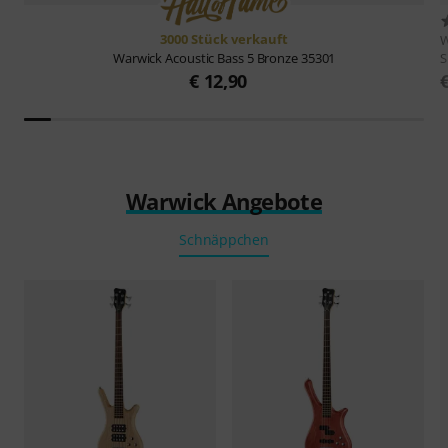
3000 Stück verkauft
W
S
Warwick
Acoustic Bass 5 Bronze 35301
€ 12,90
Warwick Angebote
Schnäppchen