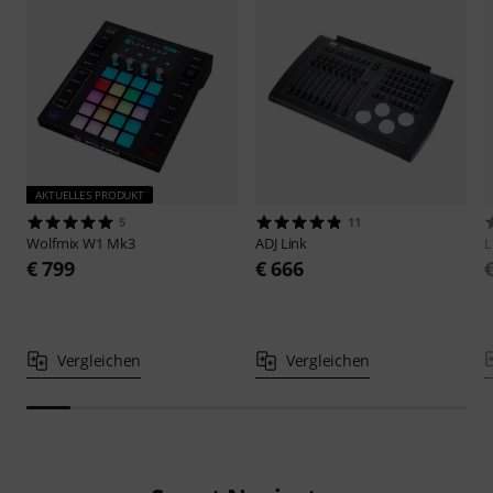
AKTUELLES PRODUKT
5
11
Wolfmix
W1 Mk3
ADJ
Link
L
€ 799
€ 666
Vergleichen
Vergleichen