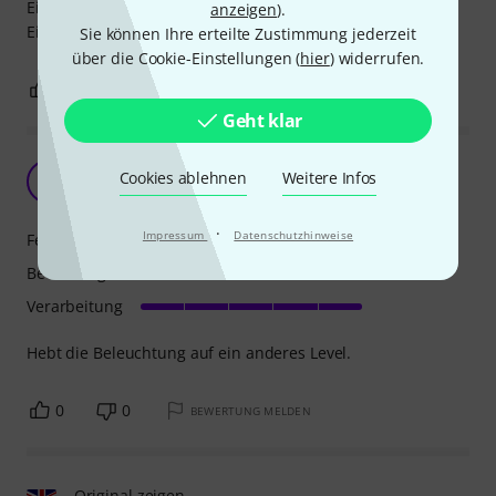
Einfache Bedienung, viele Möglichkeiten und Funktionen.
anzeigen
).
Einfach top
Sie können Ihre erteilte Zustimmung jederzeit
über die Cookie-Einstellungen (
hier
) widerrufen.
3
0
BEWERTUNG MELDEN
Geht klar
Highlight
Cookies ablehnen
Weitere Infos
D
DjAngelo 06.08.2026
·
Impressum
Datenschutzhinweise
Features
Bedienung
Verarbeitung
Hebt die Beleuchtung auf ein anderes Level.
0
0
BEWERTUNG MELDEN
Original zeigen