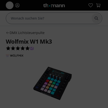
Suche 
DMX Lichtsteuerpulte
Wolfmix W1 Mk3
5.0 von 5 Sternen aus 5 Kundenbewertungen
(
5
)