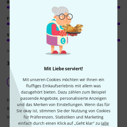
BEDIENUNG
FEATURES
VERARBEITUNG
Bewertungsrichtlinien
3
Rezensionen
Mit Liebe serviert!
Beste Lichtpult was ich bisher für kleine bis
Mit unseren Cookies möchten wir Ihnen ein
mittlere Veranstaltungen hatte
S
fluffiges Einkaufserlebnis mit allem was
STORM-Eventtechnik 27.05.2026
dazugehört bieten. Dazu zählen zum Beispiel
passende Angebote, personalisierte Anzeigen
Features
und das Merken von Einstellungen. Wenn das für
Bedienung
Sie okay ist, stimmen Sie der Nutzung von Cookies
Verarbeitung
für Präferenzen, Statistiken und Marketing
einfach durch einen Klick auf „Geht klar“ zu (
alle