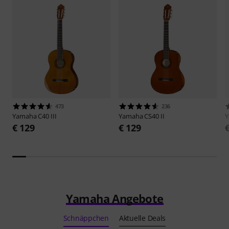
473
236
Yamaha
C40 III
Yamaha
CS40 II
€ 129
€ 129
Yamaha Angebote
Schnäppchen
Aktuelle Deals