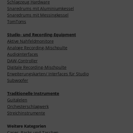
Schlagzeug Hardware
Snaredrums mit Aluminiumkessel
Snaredrums mit Messingkessel
TomToms
Studio- und Recording-Equipment
Aktive Nahfeldmonitore
Analoge Recording-Mischpulte
Audiointerfaces
DAW-Controller
Digitale Recording-Mischpulte
Erweiterungskarten/ Interfaces für Studio
Subwoofer
Traditionelle Instrumente
Guitalelen
Orchesterschlagwerk
Streichinstrumente
Weitere Kategorien
Cases, Racks und Taschen