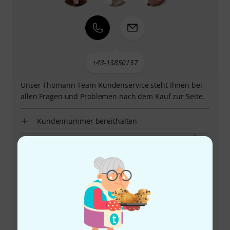
+43-13850157
Unser Thomann Team Kundenservice steht Ihnen bei
allen Fragen und Problemen nach dem Kauf zur Seite.
Kundennummer bereithalten
Öffnungszeiten
Rückruf vereinbaren
Mehr Kontaktoptionen
Produkt zurücksenden