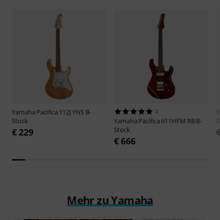
Yamaha
Pacifica 112J YNS B-
2
Stock
Yamaha
Pacifica 611HFM RB B-
S
Stock
€ 229
€ 666
Mehr zu Yamaha