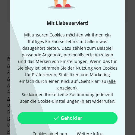
Alle Ansprechpartner
Mit Liebe serviert!
Mit unseren Cookies möchten wir Ihnen ein
fluffiges Einkaufserlebnis mit allem was
Mehr entdecken
dazugehört bieten. Dazu zählen zum Beispiel
passende Angebote, personalisierte Anzeigen
PA- und Beschallungsequipment
und das Merken von Einstellungen. Wenn das für
Akkubetriebene PA-Lautsprecher
Sie okay ist, stimmen Sie der Nutzung von Cookies
Aktive Bassboxen
für Präferenzen, Statistiken und Marketing
Aktive Fullrange Lautsprecher
einfach durch einen Klick auf „Geht klar“ zu (
alle
Aktive Monitore
anzeigen
).
Aktive PA Komplettsets
Sie können Ihre erteilte Zustimmung jederzeit
Analogmixer
über die Cookie-Einstellungen (
hier
) widerrufen.
Bluetooth Lautsprecher
Digitalmixer
Geht klar
Digitalmixer Erweiterungskarten
Digitalmixer Stageboxen
Komplette Beschallungsanlagen
Cookies ablehnen
Weitere Infos