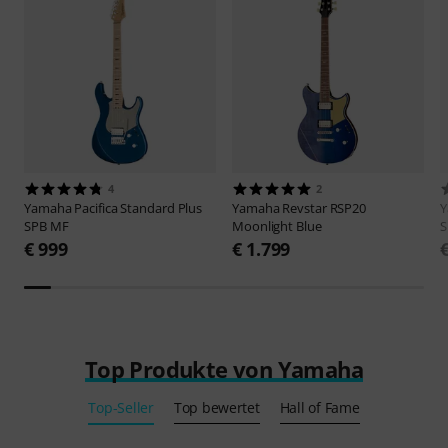
4
2
Yamaha
Pacifica Standard Plus
Yamaha
Revstar RSP20
SPB MF
Moonlight Blue
S
€ 999
€ 1.799
Top Produkte von Yamaha
Top-Seller
Top bewertet
Hall of Fame