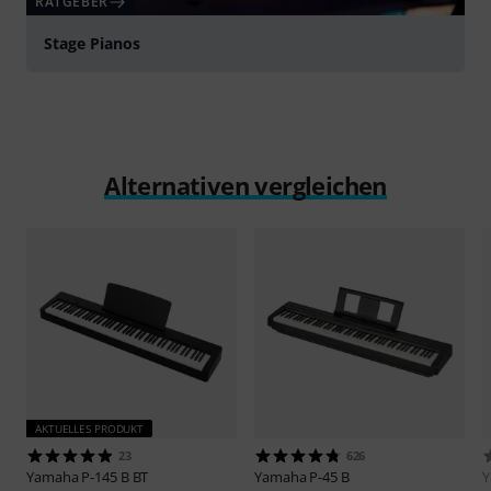
RATGEBER
Stage Pianos
Alternativen vergleichen
AKTUELLES PRODUKT
23
626
Yamaha
P-145 B BT
Yamaha
P-45 B