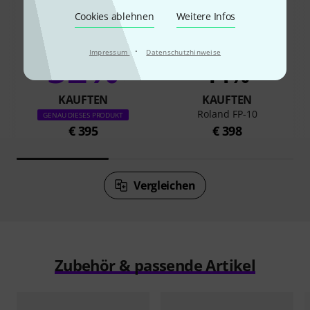
Cookies ablehnen
Weitere Infos
·
52%
Impressum
Datenschutzhinweise
14%
KAUFTEN
KAUFTEN
Roland FP-10
GENAU DIESES PRODUKT
€ 395
€ 398
Vergleichen
Zubehör & passende Artikel