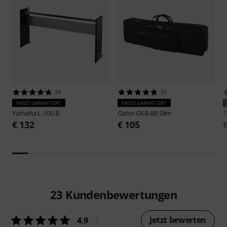
34
33
PASST GARANTIERT
PASST GARANTIERT
Yamaha
L-100 B
Gator
GKB-88 Slim
€ 132
€ 105
23
Kundenbewertungen
Jetzt bewerten
4.9
/ 5