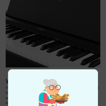
Vielfältige Übungsmöglichkeiten
Mit an Bord des Yamaha P-145 B BT sind zehn Preset-Songs
bekannter klassischer Komponisten, zu denen geübt
werden kann. Zehn weitere Demo-Songs stellen die
klanglichen Möglichkeiten dieses Stagepianos vor. Neben