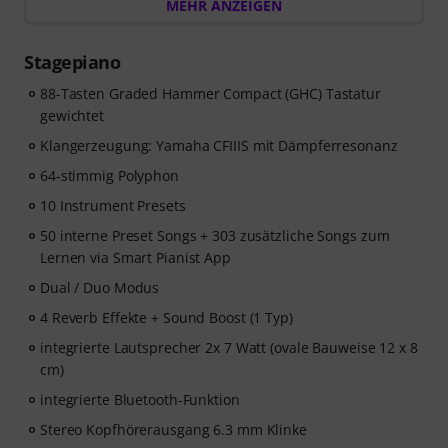
dir beim Spielen zuhört, und Lektionen, die von
MEHR ANZEIGEN
erfahrenen Klavierlehrer*innen erstellt wurden.
Nach dem Versand deiner Bestellung bekommst du
Stagepiano
den Freischaltcode automatisch per E-Mail zugesendet.
Das Skoove-Abo endet nach Ablauf automatisch. Keine
88-Tasten Graded Hammer Compact (GHC) Tastatur
Kreditkarte erforderlich.
gewichtet
Klangerzeugung: Yamaha CFIIIS mit Dämpferresonanz
64-stimmig Polyphon
10 Instrument Presets
50 interne Preset Songs + 303 zusätzliche Songs zum
Lernen via Smart Pianist App
Dual / Duo Modus
4 Reverb Effekte + Sound Boost (1 Typ)
integrierte Lautsprecher 2x 7 Watt (ovale Bauweise 12 x 8
cm)
integrierte Bluetooth-Funktion
Stereo Kopfhörerausgang 6.3 mm Klinke