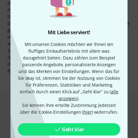
einem klassischen Klang eines Klaviers kann nämlich auch
mit Klängen von E-Pianos, Pfeifenorgeln, Cembalos und
Streichern gespielt werden. Alle Klänge können über den
Dual-Modus gelayert werden. Somit lassen sich zwei Klänge
gleichzeitig über eine Taste spielen. Um zu einem
Mit Liebe serviert!
vorgegebenen Tempo zu üben, kann das Metronom
aktiviert werden. Sein Tempo kann zwischen 32 und
Mit unseren Cookies möchten wir Ihnen ein
280BPM eingestellt werden. Darüber hinaus bietet die App
fluffiges Einkaufserlebnis mit allem was
‚Smart Pianist‘ weitaus mehr Möglichkeiten zum Üben.
dazugehört bieten. Dazu zählen zum Beispiel
Darunter sind 303 klassische Stücke von Komponisten wie
passende Angebote, personalisierte Anzeigen
Bayer, Burgmüller, Czerny und Hanon zu finden.
und das Merken von Einstellungen. Wenn das für
Sie okay ist, stimmen Sie der Nutzung von Cookies
für Präferenzen, Statistiken und Marketing
einfach durch einen Klick auf „Geht klar“ zu (
alle
anzeigen
).
Das kauften Kunden, die sich dieses
Sie können Ihre erteilte Zustimmung jederzeit
Produkt angesehen haben
über die Cookie-Einstellungen (
hier
) widerrufen.
Geht klar