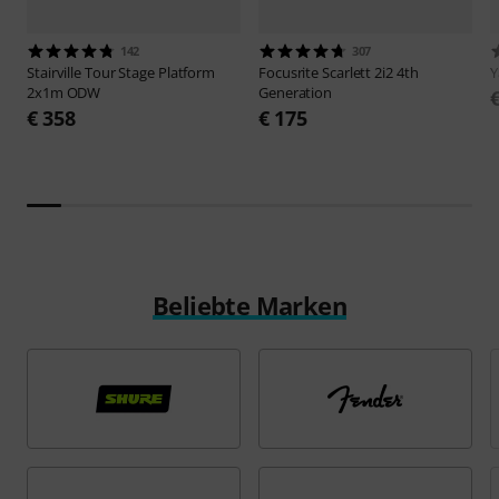
142
307
Stairville
Tour Stage Platform
Focusrite
Scarlett 2i2 4th
2x1m ODW
Generation
€ 358
€ 175
Beliebte Marken