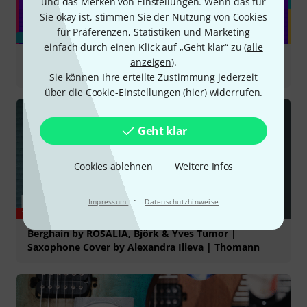
und das Merken von Einstellungen. Wenn das für
Sie okay ist, stimmen Sie der Nutzung von Cookies
für Präferenzen, Statistiken und Marketing
BLOG
einfach durch einen Klick auf „Geht klar“ zu (
alle
New Gear August - unsere Auswahl an
anzeigen
).
Musikequipment
Sie können Ihre erteilte Zustimmung jederzeit
über die Cookie-Einstellungen (
hier
) widerrufen.
Geht klar
Cookies ablehnen
Weitere Infos
·
Impressum
Datenschutzhinweise
YOUTUBE
Berghain by ROSALÍA, Björk & Yves Tumor |
Saxophone Cover by Alexandra Ilieva | Thomann