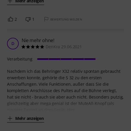
Mehr anzeigen
2
1
BEWERTUNG MELDEN
Nie mehr ohne!
D
DenKra 29.06.2021
Verarbeitung
Nachdem ich das Behringer X32 relativ spontan gebraucht
erwerben konnte, gehörte die S 32 zu den ersten
Anschaffungen. Viele Funktionen, außer dass Sie die
kompletten Anschlüsse des Pultes auf die Bühne verlegt,
hat sie nicht - brauch sie aber auch nicht. Besonders putzig,
gleichzeitig aber mega genial ist der MuteAll-Knopf (als
einziger Taster) an dem Gerät. Hier
Mehr anzeigen