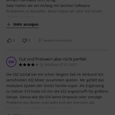
Zwar hatten wir am Anfang mit leichten Software-
Problemen zu kämpfen, diese haben wir aber mit einem
Update unseres
Mehr anzeigen
1
1
BEWERTUNG MELDEN
Gut und Preiswert aber nicht perfekt
DW
Dj Wildboy 07.01.2021
Die S32 tut/tat bei mir schon längere Zeit im Verbund mit
verschieden X32 Mixer zusammen spielen. Mir gefällt das
modulare System der X/m32 familie super. Als Ergänzung
zu meiner S16 hatte ich mir die S32 angeschafft für größere
Setups. Genau wie die S16 keine Dropouts oder sonstige
Probleme bei denen man während des Konzerts als
Techniker ins schwitzen kommt. Spielt