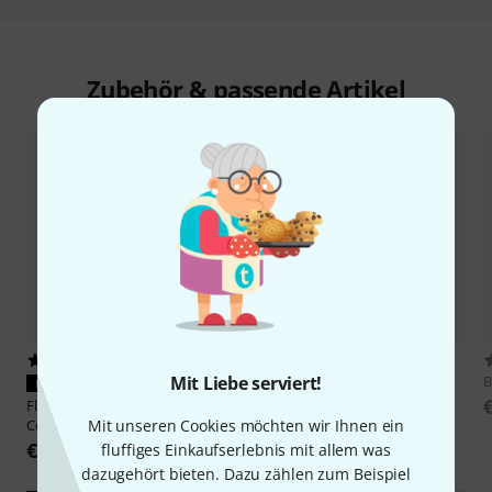
Zubehör & passende Artikel
206
133
Mit Liebe serviert!
Behringer
WING Compact
B
PASST GARANTIERT
€ 2.190
Flyht Pro
Rack 3U Eco II
Mit unseren Cookies möchten wir Ihnen ein
Compact 23
€ 68
fluffiges Einkaufserlebnis mit allem was
dazugehört bieten. Dazu zählen zum Beispiel