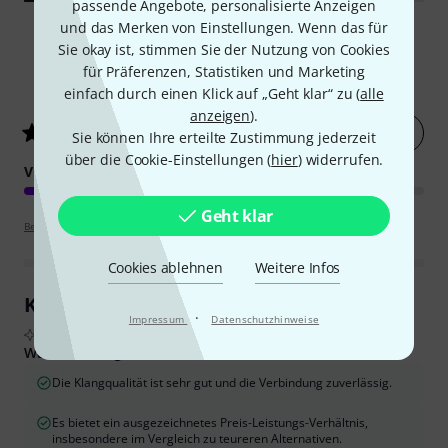
passende Angebote, personalisierte Anzeigen
und das Merken von Einstellungen. Wenn das für
Sie okay ist, stimmen Sie der Nutzung von Cookies
für Präferenzen, Statistiken und Marketing
177
Kundenbewertungen
einfach durch einen Klick auf „Geht klar“ zu (
alle
anzeigen
).
Jetzt bewerten
4.9
/ 5
Sie können Ihre erteilte Zustimmung jederzeit
über die Cookie-Einstellungen (
hier
) widerrufen.
VERARBEITUNG
Geht klar
Bewertungsrichtlinien
Cookies ablehnen
Weitere Infos
Kundenrezensionen im Überblick
·
Impressum
Datenschutzhinweise
Aus echten Käuferbewertungen, zusammengefasst durch KI
Was Käufern gefiel:
Die Klangqualität ist sehr gut und die Verbindung zuverlässig.
Es bietet ein ausgezeichnetes Preis-Leistungs-Verhältnis,
insbesondere im Vergleich zu teureren Alternativen.