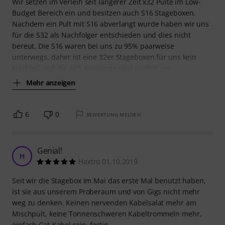
Wir setzen im Verleih seit längerer Zeit x32 Pulte im Low-
Budget Bereich ein und besitzen auch S16 Stageboxen.
Nachdem ein Pult mit S16 abverlangt wurde haben wir uns
für die S32 als Nachfolger entschieden und dies nicht
bereut. Die S16 waren bei uns zu 95% paarweise
unterwegs, daher ist eine 32er Stageboxen für uns kein
Nachteil und die AES Ausgänge sind perfekt um
Mehr anzeigen
6
0
BEWERTUNG MELDEN
Genial!
H
Haxtro 01.10.2019
Seit wir die Stagebox im Mai das erste Mal benutzt haben,
ist sie aus unserem Proberaum und von Gigs nicht mehr
weg zu denken. Keinen nervenden Kabelsalat mehr am
Mischpult, keine Tonnenschweren Kabeltrommeln mehr,
einfach Cat-Kabel rein, fertig.